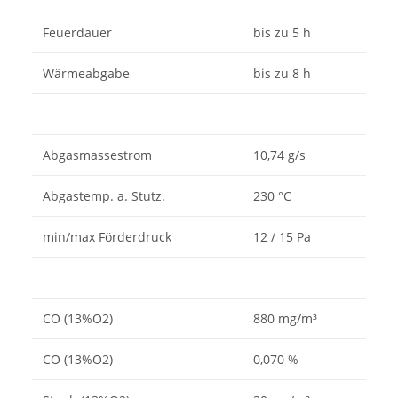
Feuerdauer
bis zu 5 h
Wärmeabgabe
bis zu 8 h
Abgasmassestrom
10,74 g/s
Abgastemp. a. Stutz.
230 °C
min/max Förderdruck
12 / 15 Pa
CO (13%O2)
880 mg/m³
CO (13%O2)
0,070 %