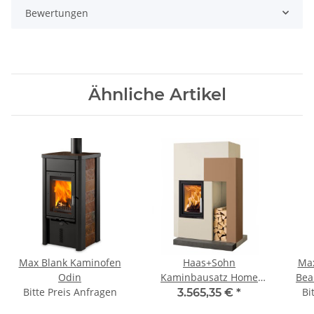
Bewertungen
Ähnliche Artikel
Max Blank Kaminofen
Haas+Sohn
Max
Odin
Kaminbausatz Home
Bea
Bitte Preis Anfragen
ASCIM-II
Bi
3.565,35 €
*