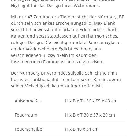
Highlight für das Design Ihres Wohnraums.
Mit nur 47 Zentimetern Tiefe besticht der Nürnberg BF
durch sein schlankes Erscheinungsbild. Max Blank
verzichtet bewusst auf markante Ecken oder scharfe
Kanten und setzt stattdessen auf ein harmonisches,
ruhiges Design. Die leicht gerundete Panoramaglasur
an der Vorderseite ermöglicht es Ihnen, aus
verschiedenen Blickwinkeln im Raum den
faszinierenden Flammenschein zu genießen.
Der Nürnberg BF verbindet stilvolle Schlichtheit mit
höchster Funktionalität – ein kompakter Kamin, der in
seiner Vielseitigkeit kaum zu übertreffen ist.
Außenmaße
H x B x T
136 x 55 x 43 cm
Feuerraum
H x B x T
30 x 37 x 29 cm
Feuerscheibe
H x B
40 x 34 cm