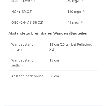
Staub (13%O2)
30 mg/m³
NOx (13%O2)
110 mg/m³
OGC (CxHy) (13%O2)
41 mg/m³
Abstände zu brennbaren Wänden /Bauteilen
Wandabstand
15 cm (20 cm bei Pelletbox
hinten
XL)
Wandabstand
15 cm
seitlich
Abstand nach vorne
80 cm