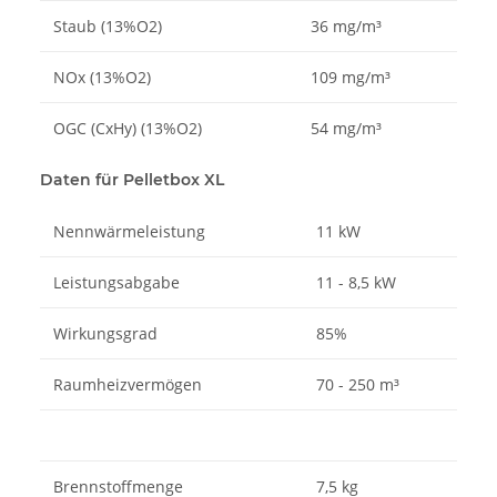
Staub (13%O2)
36 mg/m³
NOx (13%O2)
109 mg/m³
OGC (CxHy) (13%O2)
54 mg/m³
Daten für Pelletbox XL
Nennwärmeleistung
11 kW
Leistungsabgabe
11 - 8,5 kW
Wirkungsgrad
85%
Raumheizvermögen
70 - 250 m³
Brennstoffmenge
7,5 kg