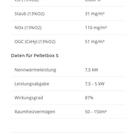
Staub (13%O2)
31 mg/m³
NOx (13%O2)
110 mg/m³
OGC (CxHy) (13%O2)
51 mg/m³
Daten für Pelletbox S
Nennwärmeleistung
7,5 kW
Leistungsabgabe
7,5 - 5 kW
Wirkungsgrad
87%
Raumheizvermögen
50 - 150m³