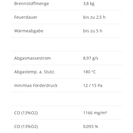
Brennstoffmenge
3,8 kg
Feuerdauer
bis zu 2,5 h
Wärmeabgabe
bis zu 5 h
Abgasmassestrom
8,97 g/s
Abgastemp. a. Stutz.
180 °C
min/max Förderdruck
12 / 15 Pa
CO (13%O2)
1166 mg/m³
CO (13%O2)
0,093 %