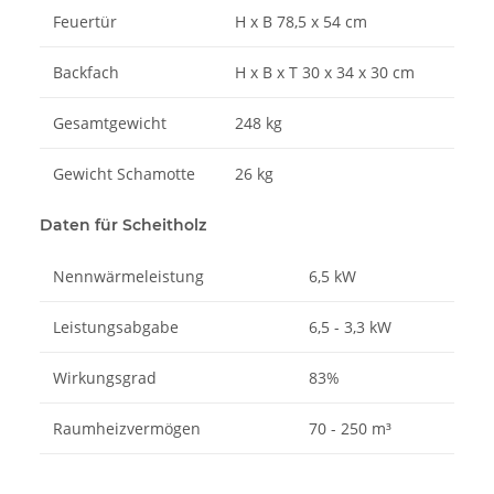
Feuertür
H x B
78,5 x 54 cm
Backfach
H x B x T
30 x 34 x 30 cm
Gesamtgewicht
248 kg
Gewicht Schamotte
26 kg
Daten für Scheitholz
Nennwärmeleistung
6,5 kW
Leistungsabgabe
6,5 - 3,3 kW
Wirkungsgrad
83%
Raumheizvermögen
70 - 250 m³