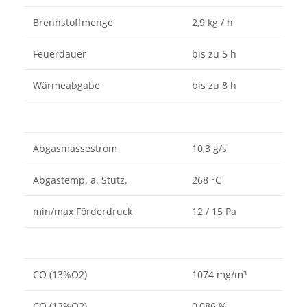
Brennstoffmenge
2,9 kg / h
Feuerdauer
bis zu 5 h
Wärmeabgabe
bis zu 8 h
Abgasmassestrom
10,3 g/s
Abgastemp. a. Stutz.
268 °C
min/max Förderdruck
12 / 15 Pa
CO (13%O2)
1074 mg/m³
CO (13%O2)
0,086 %