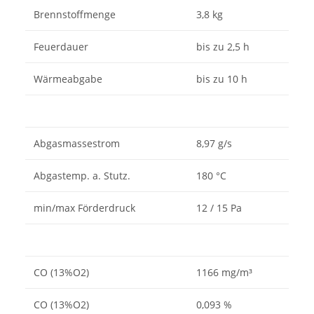
Brennstoffmenge
3,8 kg
Feuerdauer
bis zu 2,5 h
Wärmeabgabe
bis zu 10 h
Abgasmassestrom
8,97 g/s
Abgastemp. a. Stutz.
180 °C
min/max Förderdruck
12 / 15 Pa
CO (13%O2)
1166 mg/m³
CO (13%O2)
0,093 %