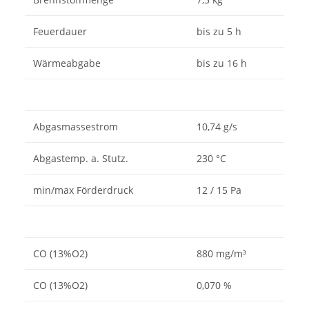
Feuerdauer
bis zu 5 h
Wärmeabgabe
bis zu 16 h
Abgasmassestrom
10,74 g/s
Abgastemp. a. Stutz.
230 °C
min/max Förderdruck
12 / 15 Pa
CO (13%O2)
880 mg/m³
CO (13%O2)
0,070 %