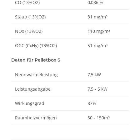
CO (13%O2)
0,086 %
Staub (13%O2)
31 mg/m³
NOx (13%O2)
110 mg/m³
OGC (CxHy) (13%O2)
51 mg/m³
Daten für Pelletbox S
Nennwärmeleistung
7,5 kW
Leistungsabgabe
7,5 - 5 kW
Wirkungsgrad
87%
Raumheizvermögen
50 - 150m³