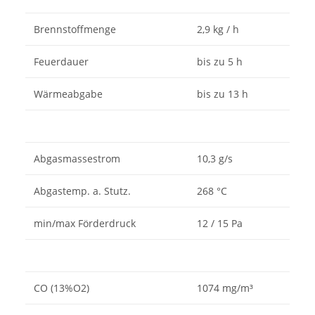
Brennstoffmenge
2,9 kg / h
Feuerdauer
bis zu 5 h
Wärmeabgabe
bis zu 13 h
Abgasmassestrom
10,3 g/s
Abgastemp. a. Stutz.
268 °C
min/max Förderdruck
12 / 15 Pa
CO (13%O2)
1074 mg/m³