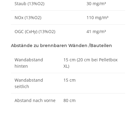
Staub (13%O2)
30 mg/m³
NOx (13%O2)
110 mg/m³
OGC (CxHy) (13%O2)
41 mg/m³
Abstände zu brennbaren Wänden /Bauteilen
Wandabstand
15 cm (20 cm bei Pelletbox
hinten
XL)
Wandabstand
15 cm
seitlich
Abstand nach vorne
80 cm