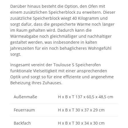
Darüber hinaus besteht die Option, den Ofen mit
einem zusätzlichen Speicherblock zu erweitern. Dieser
zusätzliche Speicherblock wiegt 40 Kilogramm und
sorgt dafür, dass die gespeicherte Wärme noch länger
im Raum gehalten wird. Dadurch kann die
Wärmeabgabe noch gleichmäßiger und nachhaltiger
gestaltet werden, was insbesondere in kalten
Jahreszeiten für ein noch behaglicheres Wohngefühl
sorgt.
Insgesamt vereint der Toulouse S Speicherofen
funktionale Vielseitigkeit mit einer ansprechenden
Optik und sorgt so für eine effiziente und angenehme
Beheizung Ihres Zuhauses.
Außenmaße
H x B x T
137 x 60,5 x 48,5 cm
Feuerraum
H x B x T
30 x 37 x 29 cm
Backfach
H x B x T
30 x 34 x 30 cm