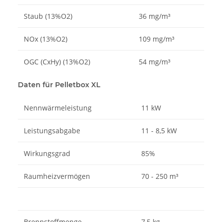
Staub (13%O2)
36 mg/m³
NOx (13%O2)
109 mg/m³
OGC (CxHy) (13%O2)
54 mg/m³
Daten für Pelletbox XL
Nennwärmeleistung
11 kW
Leistungsabgabe
11 - 8,5 kW
Wirkungsgrad
85%
Raumheizvermögen
70 - 250 m³
Brennstoffmenge
7,5 kg