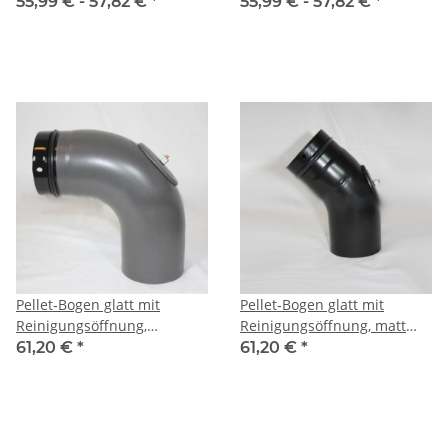
gussgrau emailliert
matt schwarz emailliert
55,99 € -
57,82 €
*
55,99 € -
57,82 €
*
Pellet-Bogen glatt mit
Pellet-Bogen glatt mit
Reinigungsöffnung,
Reinigungsöffnung, matt
gussgrau emailliert
schwarz emailliert
61,20 €
*
61,20 €
*