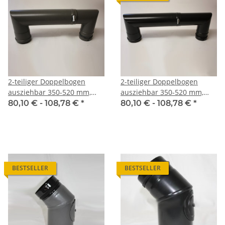
2-teiliger Doppelbogen
2-teiliger Doppelbogen
ausziehbar 350-520 mm,
ausziehbar 350-520 mm,
gussgrau emailliert
matt schwarz emailliert
80,10 € -
108,78 €
*
80,10 € -
108,78 €
*
BESTSELLER
BESTSELLER