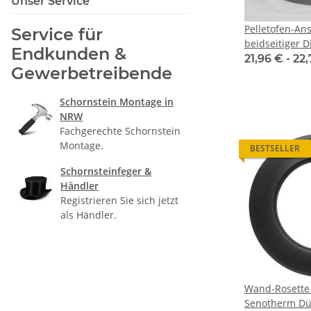
Unser Service
Pelletofen-An
Service für
beidseitiger 
Endkunden &
emailliert
21,96 € -
22
Gewerbetreibende
Schornstein Montage in
NRW
Fachgerechte Schornstein
Montage.
BESTSELLER
Schornsteinfeger &
Händler
Registrieren Sie sich jetzt
als Händler.
Wand-Rosett
Senotherm D