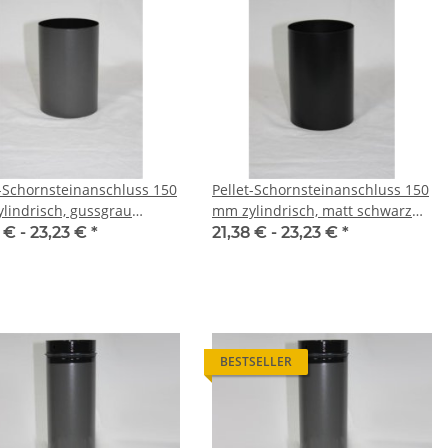
t-Schornsteinanschluss 150
Pellet-Schornsteinanschluss 150
lindrisch, gussgrau
mm zylindrisch, matt schwarz
iert
emailliert
 € -
23,23 €
*
21,38 € -
23,23 €
*
BESTSELLER