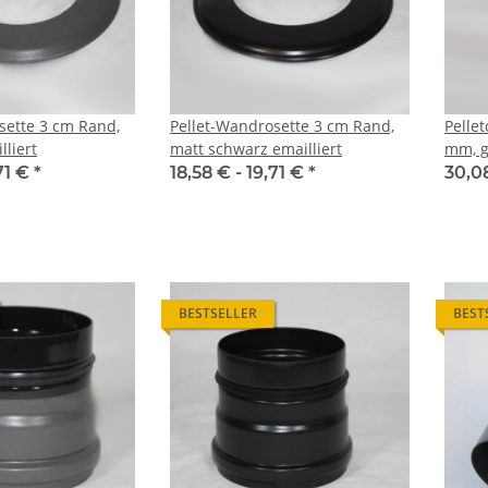
sette 3 cm Rand,
Pellet-Wandrosette 3 cm Rand,
Pelle
liert
matt schwarz emailliert
mm, g
71 €
*
18,58 € -
19,71 €
*
30,0
BESTSELLER
BEST