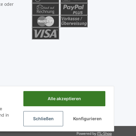
te oder
Alle akzeptieren
ie
d in
Schließen
Konfigurieren
Powered by
JTL-Shop