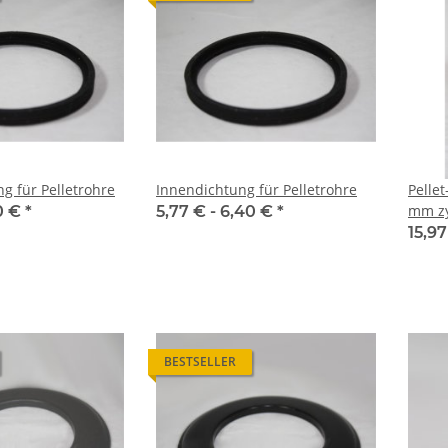
g für Pelletrohre
Innendichtung für Pelletrohre
Pelle
mm zy
0 €
*
5,77 € -
6,40 €
*
emaill
15,97
BESTSELLER