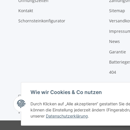
Öffnungszeiten
Zahlungsm
Kontakt
Sitemap
Schornsteinkonfigurator
Versandko
Impressu
News
Garantie
Batteriege
404
Wie wir Cookies & Co nutzen
Durch Klicken auf „Alle akzeptieren“ gestatten Sie d
können die Einstellung jederzeit ändern (Fingerabdru
* Alle Preise inkl. gesetzlicher USt., zzgl.
Versand
unserer
Datenschutzerklärung
.