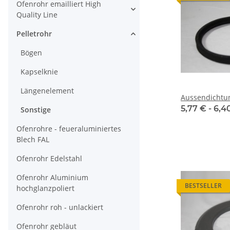
Ofenrohr emailliert High
Quality Line
Pelletrohr
Bögen
Kapselknie
Längenelement
Aussendichtun
5,77 € -
6,4
Sonstige
Ofenrohre - feueraluminiertes
Blech FAL
Ofenrohr Edelstahl
Ofenrohr Aluminium
BESTSELLER
hochglanzpoliert
Ofenrohr roh - unlackiert
Ofenrohr gebläut