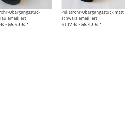
trohr-Übergangsstück
Pelletrohr-Übergangsstück matt
rau emailliert
schwarz emailliert
 € -
55,43 €
*
41,17 € -
55,43 €
*