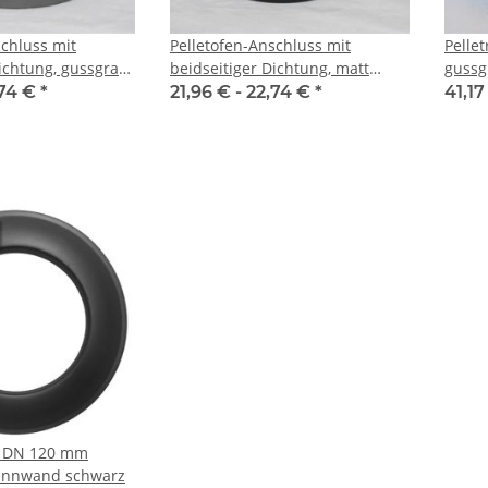
schluss mit
Pelletofen-Anschluss mit
Pelle
Dichtung, gussgrau
beidseitiger Dichtung, matt
gussg
schwarz emailliert
,74 €
*
21,96 € -
22,74 €
*
41,17
e DN 120 mm
ünnwand schwarz