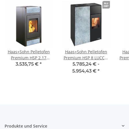
Haas+Sohn Pelletofen
Haas+Sohn Pelletofen
Haa
Premium HSP 2.17
Premium HSP 8 LUCCA-
Prem
SELINA
II-RLU
C 
3.535,75 €
*
5.785,24 € -
raumluftunabhängig
5.954,43 €
*
DIBT
Produkte und Service