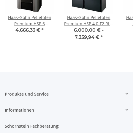
Haas+Sohn Pelletofen
Haas+Sohn Pelletofen
Haa
Premium HSP 6
Premium HSP 4.0-F2 RLU
PALLAZZA III
KV inkl. 2R TÜR OVAL
PAL
4.666,33 €
*
6.000,00 € -
7.359,94 €
*
Produkte und Service
Informationen
Schornstein Fachberatung: