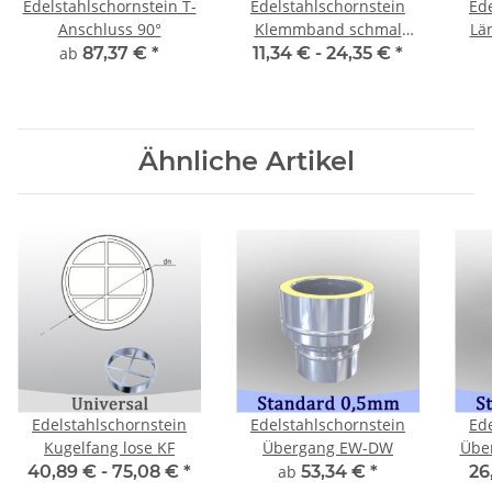
Edelstahlschornstein T-
Edelstahlschornstein
Ed
Anschluss 90°
Klemmband schmal
Lä
schnellspann
ab
87,37 €
*
11,34 € -
24,35 €
*
Ähnliche Artikel
Edelstahlschornstein
Edelstahlschornstein
Ed
Kugelfang lose KF
Übergang EW-DW
Übe
40,89 € -
75,08 €
*
ab
53,34 €
*
26