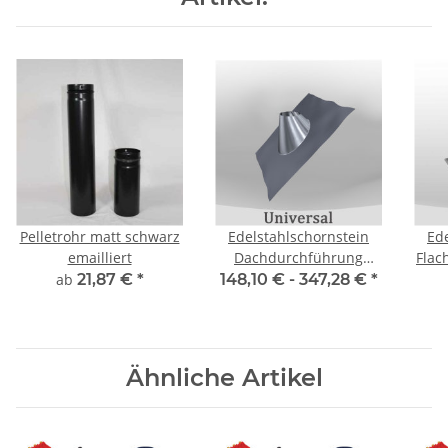
Pelletrohr matt schwarz
Edelstahlschornstein
Ed
emailliert
Dachdurchführung
Flac
Edelstahl/Blei 35 - 50°
ab
21,87 €
*
148,10 € -
347,28 €
*
Ähnliche Artikel