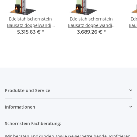
Edelstahlschornstein
Edelstahlschornstein
Ed
Bausatz doppelwandig
Bausatz doppelwandig
Bau
7,7 m SWDORO05 DW
4,2 m SWDORO05 DW
9,7
5.315,63 €
*
3.689,26 €
*
500
500
Produkte und Service
Informationen
Schornstein Fachberatung:
Wir beraten Endkunden sowie Gewerbetreibende. Profitieren