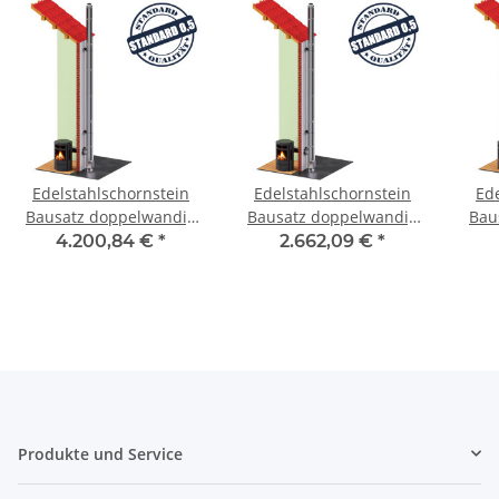
Edelstahlschornstein
Edelstahlschornstein
Ed
Bausatz doppelwandig
Bausatz doppelwandig
Bau
9,7 m SWDORO05 DW
6,2 m SWDORO05 DW
9,
4.200,84 €
*
2.662,09 €
*
350
300
Produkte und Service