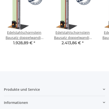
Edelstahlschornstein
Edelstahlschornstein
Ed
Bausatz doppelwandig
Bausatz doppelwandig
Bau
5,2 m DW 200 - SWPR10
9,7 m DW 140 - SWPR10
5,7
1.928,89 €
*
2.413,86 €
*
Produkte und Service
Informationen