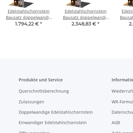
Edelstahlschornstein
Edelstahlschornstein
Edels
Bausatz doppelwandig
Bausatz doppelwandig
Bausa
3,2 m - SWPR10 DW 250
6,7 m DW 200 - SWPR10
3,2 m 
1.794,22 €
*
2.348,83 €
*
2
Produkte und Service
Informati
Querschnittsberechnung
Wiederruf
Zulassungen
WR-Formul
Doppelwandige Edelstahlschornstein
Datenschu
Einwandiger Edelstahlschornstein
AGB