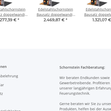
tahlschornstein
Edelstahlschornstein
Edelstahlschor
tz doppelwandig
Bausatz doppelwandig
Bausatz doppel
- SWPR10 DW 300
7,2 m DW 200 - SWPR10
3,2 m DW 200 -
.277,39 €
*
2.469,87 €
*
1.321,07 
onen
Schornstein Fachberatung:
sbelehrung
Wir beraten Endkunden sowie
Gewerbetreibende. Profitieren 
ar
unserer langjährigen Erfahrun
Feuerungstechnik.
tz
Gerne beraten wir Sie zu unse
Produkten, helfen bei der Aus