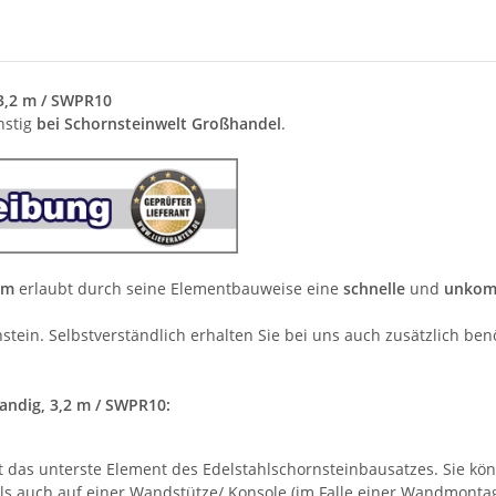
3,2 m / SWPR10
nstig
bei Schornsteinwelt Großhandel
.
um
erlaubt durch seine Elementbauweise eine
schnelle
und
unkomp
tein. Selbstverständlich erhalten Sie bei uns auch zusätzlich ben
andig, 3,2 m / SWPR10:
t das unterste Element des Edelstahlschornsteinbausatzes. Sie kö
ls auch auf einer Wandstütze/ Konsole (im Falle einer Wandmontag