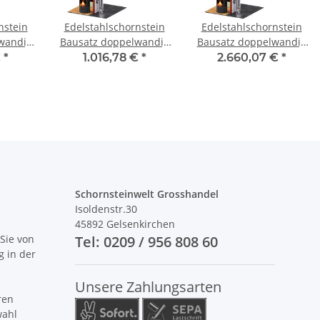
nstein
Edelstahlschornstein
Edelstahlschornstein
wandig
Bausatz doppelwandig
Bausatz doppelwandig
 SWPR08
3,2 m DW 120 - SWPR10
3,2 m - SWPR10 DW 350
€
*
1.016,78 €
*
2.660,07 €
*
Schornsteinwelt Grosshandel
Isoldenstr.30
45892 Gelsenkirchen
Sie von
Tel: 0209 / 956 808 60
g in der
Unsere Zahlungsarten
ren
wahl