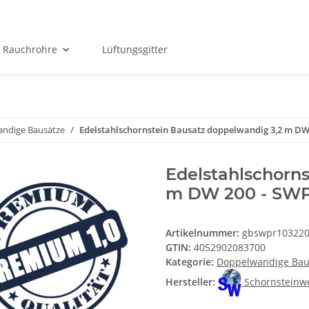
Rauchrohre
Lüftungsgitter
ndige Bausätze
Edelstahlschornstein Bausatz doppelwandig 3,2 m DW
Edelstahlschorn
m DW 200 - SW
Artikelnummer:
gbswpr10322
GTIN:
4052902083700
Kategorie:
Doppelwandige Bau
Hersteller:
Schornsteinw