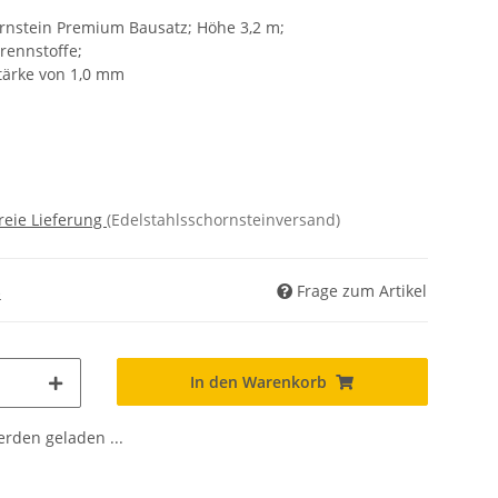
rnstein Premium Bausatz; Höhe 3,2 m;
brennstoffe;
tärke von 1,0 mm
reie Lieferung
(Edelstahlsschornsteinversand)
Frage zum Artikel
)
In den Warenkorb
den geladen ...