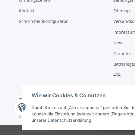
Öffnungszeiten
Zahlungsm
Kontakt
Sitemap
Schornsteinkonfigurator
Versandko
Impressu
News
Garantie
Batteriege
404
Wie wir Cookies & Co nutzen
Durch Klicken auf „Alle akzeptieren“ gestatten Sie d
können die Einstellung jederzeit ändern (Fingerabdru
* Alle Preise inkl. gesetzlicher USt., zzgl.
Versand
unserer
Datenschutzerklärung
.