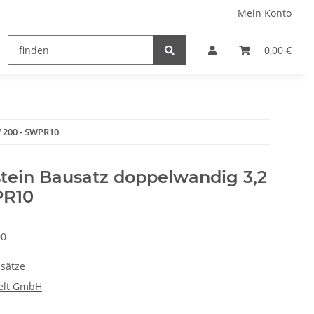
Mein Konto
0,00 €
 200 - SWPR10
stein Bausatz doppelwandig 3,2
PR10
00
sätze
elt GmbH