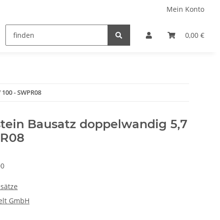
Mein Konto
0,00 €
 100 - SWPR08
stein Bausatz doppelwandig 5,7
PR08
00
sätze
elt GmbH