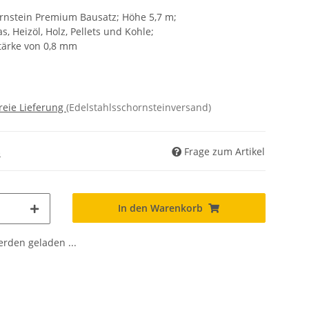
rnstein Premium Bausatz; Höhe 5,7 m;
s, Heizöl, Holz, Pellets und Kohle;
tärke von 0,8 mm
reie Lieferung
(Edelstahlsschornsteinversand)
Frage zum Artikel
)
In den Warenkorb
den geladen ...