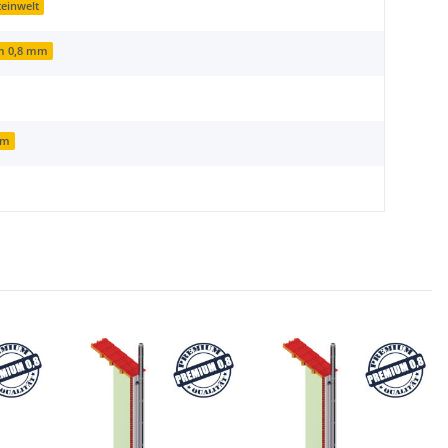
einwelt
m 0,8 mm
mm