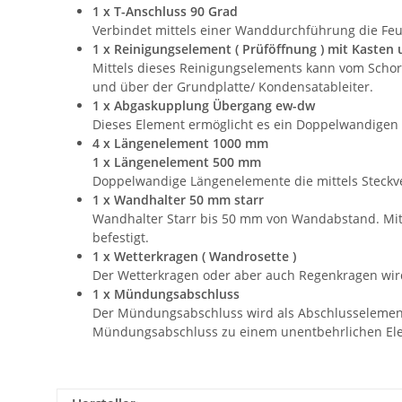
1 x T-Anschluss 90 Grad
Verbindet mittels einer Wanddurchführung die Feu
1 x Reinigungselement ( Prüföffnung ) mit Kasten 
Mittels dieses Reinigungselements kann vom Schorn
und über der Grundplatte/ Kondensatableiter.
1 x Abgaskupplung Übergang ew-dw
Dieses Element ermöglicht es ein Doppelwandigen 
4 x Längenelement 1000 mm
1 x Längenelement 500 mm
Doppelwandige Längenelemente die mittels Steckv
1 x Wandhalter 50 mm starr
Wandhalter Starr bis 50 mm von Wandabstand. Mit
befestigt.
1 x Wetterkragen ( Wandrosette )
Der Wetterkragen oder aber auch Regenkragen wir
1 x Mündungsabschluss
Der Mündungsabschluss wird als Abschlusselement 
Mündungsabschluss zu einem unentbehrlichen Ele