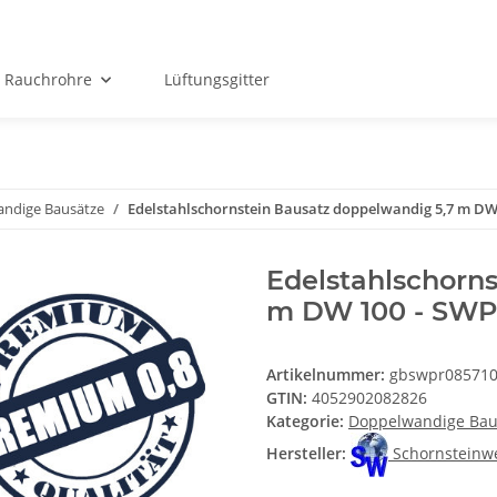
Rauchrohre
Lüftungsgitter
ndige Bausätze
Edelstahlschornstein Bausatz doppelwandig 5,7 m DW
Edelstahlschorn
m DW 100 - SW
Artikelnummer:
gbswpr08571
GTIN:
4052902082826
Kategorie:
Doppelwandige Bau
Hersteller:
Schornsteinw