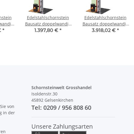
nstein
Edelstahlschornstein
Edelstahlschornstein
wandig
Bausatz doppelwandig
Bausatz doppelwandig
 SWPR08
6,7 m DW 100 - SWPR08
5,7 m - SWPR08 DW 400
€
*
1.397,80 €
*
3.918,02 €
*
Schornsteinwelt Grosshandel
Isoldenstr.30
45892 Gelsenkirchen
Sie von
Tel: 0209 / 956 808 60
g in der
Unsere Zahlungsarten
ren