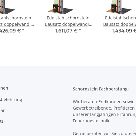
tahlschornstein
Edelstahlschornstein
Edelstahlschor
tz doppelwandig
Bausatz doppelwandig
Bausatz doppel
- SWPR08 DW 350
5,7 m DW 160 - SWPR08
7,2 m DW 100 -
.426,09 €
*
1.611,07 €
*
1.434,09 
onen
Schornstein Fachberatung:
sbelehrung
Wir beraten Endkunden sowie
Gewerbetreibende. Profitieren 
ar
unserer langjährigen Erfahrun
Feuerungstechnik.
tz
Gerne beraten wir Sie zu unse