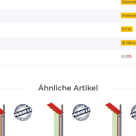
Schornst
Premiu
5,7 m
Ø 100 
Ähnliche Artikel