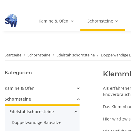
Kamine & Öfen
Schornsteine
Startseite
Schornsteine
Edelstahlschornsteine
Doppelwandige 
Klemm
Kategorien
Kamine & Öfen
Als erfahrene
Endverbrauche
Schornsteine
Das Klemmband
Edelstahlschornsteine
Hier wird zw
Doppelwandige Bausätze