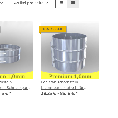
Artikel pro Seite
BESTSELLER
rnstein
Edelstahlschornstein
eit Schnellspann
Klemmband statisch für
1,0 mm
Premium 1,0 mm
,13 €
*
38,23 € -
85,16 €
*