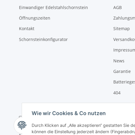
Einwandiger Edelstahlschornstein
AGB
Öffnungszeiten
Zahlungsm
Kontakt
Sitemap
Schornsteinkonfigurator
Versandko
Impressu
News
Garantie
Batteriege
404
Wie wir Cookies & Co nutzen
Durch Klicken auf „Alle akzeptieren“ gestatten Sie d
können die Einstellung jederzeit ändern (Fingerabdru
* Alle Preise inkl. gesetzlicher USt., zzgl.
Versand