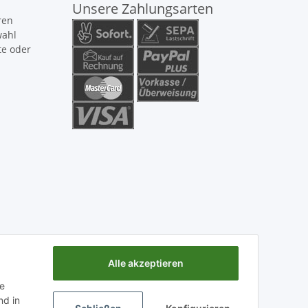
Unsere Zahlungsarten
ren
wahl
te oder
Alle akzeptieren
ie
d in