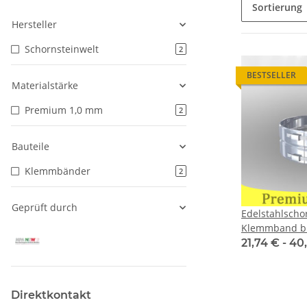
Sortierung
Hersteller
Schornsteinwelt
2
BESTSELLER
Materialstärke
Premium 1,0 mm
2
Bauteile
Klemmbänder
2
Geprüft durch
Edelstahlscho
Klemmband br
für Premium 
21,74 € -
40
Direktkontakt