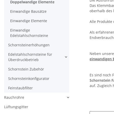
Die Ausführun
Doppelwandige Elemente
Das Klemmban
oberhalb des 
Einwandige Bausätze
Einwandige Elemente
Alle Produkte 
Einwandige
Als erfahrene
Edelstahlschornsteine
Endverbrauche
Schornsteinerhöhungen
Neben unseren
Edelstahlschornsteine für
einwandigen 
Überdruckbetrieb
Schornstein Zubehör
Es sind noch F
Schornsteinkonfigurator
Schornstein F
auf. Zugleich
Feinstaubfilter
Rauchrohre
Lüftungsgitter