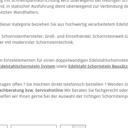
g mit Schnellspannvorrichtung wird überwigend bei niedrigen Scho
d, in statischer Ausführung dient überwiegend zur Verbindung 
letzten Wandhalters.
dieser Kategorie beziehen Sie aus hochwertig verarbeitetem Edelst
r Schornsteinhersteller, Groß- und Einzelhändel, Schornsteinwelt
r mit modernster Schornsteintechnik.
 Einzelelementen für einen doppelwandigen Edelstahlschornstein
Edelstahlschornstein System
sowie
Edelstahl Schornstein Bausätz
ragen offen ? Sie möchten direkt telefonisch bestellen ? Wenden S
achberatung bzw. Servicehotline
Wir beraten Sie fachgerecht od
 helfen wir Ihnen gerne bei der Auswahl der richtigen Schornsteinp