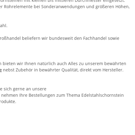
rnsteinen mit kleinen bis mittleren Durchmesser eingesetzt.
der Rohrelemente bei Sonderanwendungen und größeren Höhen,
ahl.
-Großhandel beliefern wir bundesweit den Fachhandel sowie
 bieten wir Ihnen natürlich auch Alles zu unserem bewährten
e
nebst Zubehör in bewährter Qualität, direkt vom Hersteller.
ie sich gerne an unsere
er nehmen Ihre Bestellungen zum Thema Edelstahlschornstein
rodukte.