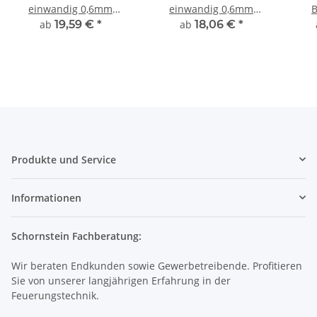
einwandig 0,6mm
einwandig 0,6mm
B
Premium Rohr RP 500
Premium Rohr RP 250
Ed
ab
19,59 €
*
ab
18,06 €
*
mm
mm
e
Produkte und Service
Informationen
Schornstein Fachberatung:
Wir beraten Endkunden sowie Gewerbetreibende. Profitieren
Sie von unserer langjährigen Erfahrung in der
Feuerungstechnik.