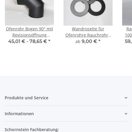
Ofenrohr Bogen 90° mit
Wandrosette für
Ra
Revisionsöffnung
Ofenrohre Rauchrohre
1000mm
SENOTHERM lack
Senotherm lackiert
45,01 € -
78,65 €
*
ab
9,00 €
*
59
Produkte und Service
Informationen
Schornstein Fachberatung: