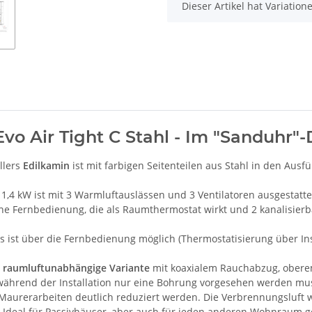
x
Dieser Artikel hat Variatio
Evo Air Tight C Stahl - Im "Sanduhr"
llers
Edilkamin
ist mit farbigen Seitenteilen aus Stahl in den Aus
1,4 kW ist mit 3 Warmluftauslässen und 3 Ventilatoren ausgestatte
ine Fernbedienung, die als Raumthermostat wirkt und 2 kanalisierb
 ist über die Fernbedienung möglich (Thermostatisierung über Inst
e
raumluftunabhängige Variante
mit koaxialem Rauchabzug, obere
 während der Installation nur eine Bohrung vorgesehen werden mus
e Maurerarbeiten deutlich reduziert werden. Die Verbrennungsluf
. Ideal für Passivhäuser, aber auch für jeden anderen Wohnraum g