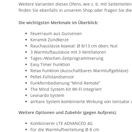
Weitere Varianten dieses Ofens, wie z. b. mit Seitentei
finden Sie ebenfalls in unserem Shop oder fragen Sie die
Die wichtigsten Merkmale im Überblick:
Feuerraum aus Gusseisen
Keramik Zündkerze
Rauchauslässe koaxial: Ø 8/13 cm oben, Nut
3 Warmluftauslässe mit 3 Ventilatoren
Tages-/Wochen-Zeitprogrammierung
Easy Timer Funktion
Relax Funktion (Ausschaltbares Warmluftgebläse)
Pellet-Füllstandsensor
Funkfernbedienung “Mind Remote”
The Mind System Kit WI-FI integriert
Leonardo System
airKare System kombinierte Wirkung von Ionisator
Weitere Optionen und Zubehör (gegen Aufpreis):
Kombinierer LTE ADVANCED 4G
Für die Warmluftverteilung Ø 8 cm