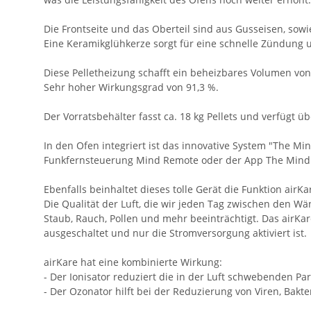
Die Frontseite und das Oberteil sind aus Gusseisen, sow
Eine Keramikglühkerze sorgt für eine schnelle Zündung un
Diese Pelletheizung schafft ein beheizbares Volumen von
Sehr hoher Wirkungsgrad von 91,3 %.
Der Vorratsbehälter fasst ca. 18 kg Pellets und verfügt 
In den Ofen integriert ist das innovative System "The M
Funkfernsteuerung Mind Remote oder der App The Mind (
Ebenfalls beinhaltet dieses tolle Gerät die Funktion airKa
Die Qualität der Luft, die wir jeden Tag zwischen den W
Staub, Rauch, Pollen und mehr beeinträchtigt. Das airK
ausgeschaltet und nur die Stromversorgung aktiviert ist.
airKare hat eine kombinierte Wirkung:
- Der Ionisator reduziert die in der Luft schwebenden Par
- Der Ozonator hilft bei der Reduzierung von Viren, Bakte