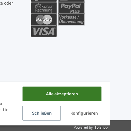
te oder
Alle akzeptieren
ie
d in
Schließen
Konfigurieren
Powered by
JTL-Shop