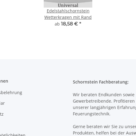
Edelstahlschornstein
Wetterkragen mit Rand
ab
18,58 €
*
onen
Schornstein Fachberatung:
sbelehrung
Wir beraten Endkunden sowie
Gewerbetreibende. Profitieren 
ar
unserer langjährigen Erfahrun
Feuerungstechnik.
tz
Gerne beraten wir Sie zu unse
Produkten, helfen bei der Aus
öglichkeiten