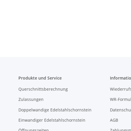
Produkte und Service
Informati
Querschnittsberechnung
Wiederruf
Zulassungen
WR-Formul
Doppelwandige Edelstahlschornstein
Datenschu
Einwandiger Edelstahlschornstein
AGB
Öffnungszeiten
Zahlungsm