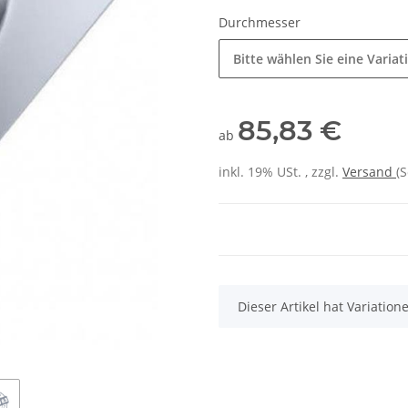
Durchmesser
Bitte wählen Sie eine Variat
85,83 €
ab
inkl. 19% USt. , zzgl.
Versand
(
x
Dieser Artikel hat Variatio