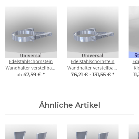
Edelstahlschornstein
Edelstahlschornstein
Ed
Wandhalter verstellbar -
Wandhalter verstellbar -
Kl
330 mm
530 mm
ab
47,59 €
*
76,21 € -
131,55 €
*
11
Ähnliche Artikel