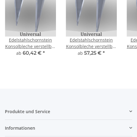
Edelstahlschornstein
Edelstahlschornstein
Ed
Konsolbleche verstellbar
Konsolbleche verstellbar
Kons
- 220 mm
- 150 mm
ab
60,42 €
*
ab
57,25 €
*
Produkte und Service
Informationen