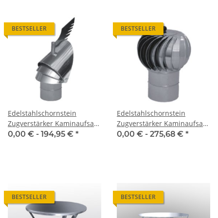
BESTSELLER
BESTSELLER
Edelstahlschornstein
Edelstahlschornstein
Zugverstärker Kaminaufsatz
Zugverstärker Kaminaufsatz
Dragon
Turbovent
0,00 € -
194,95 €
*
0,00 € -
275,68 €
*
BESTSELLER
BESTSELLER