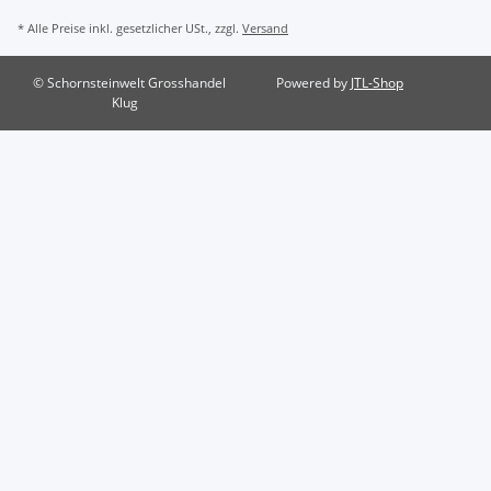
* Alle Preise inkl. gesetzlicher USt., zzgl.
Versand
© Schornsteinwelt Grosshandel
Powered by
JTL-Shop
Klug