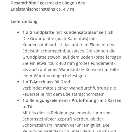
Gesamthöhe ( gestreckte Länge ) des
Edelstahlschornsteins ca. 4,7 m
Lieferumfang:
1 x Grundplatte mit Kondensatablauf seitlich
Die Grundplatte (auch Kaminfuß) mit
Kondensatablauf ist das unterste Element des
Edelstahlschornsteinbausatzes. Sie können die
Grundplatte sowohl auf dem Boden (bitte fertigen
Sie ein etwa 400 x 400 mm großes Fundament),
als auch auf einer Wandstütze/ Konsole (im Falle
einer Wandmontage) befestigen.
1 x T-Anschluss 90 Grad
Verbindet mittels einer Wanddurchführung die
Feuerstelle mit dem Edelstahlschornstein
1 x Reinigungselement ( Prüföffnung ) mit Kasten
u. Tür
Mittels dieses Reinigungselements kann vom
Schornsteinfeger geprüft werden, ob der
Schornstein im Inneren verunreinigt ist. Die
Reinigung befindet sich unter dem T-Stück und