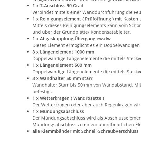
1 x T-Anschluss 90 Grad
Verbindet mittels einer Wanddurchführung die Feu
1 x Reinigungselement ( Prüföffnung ) mit Kasten 
Mittels dieses Reinigungselements kann vom Schorn
und über der Grundplatte/ Kondensatableiter.
1 x Abgaskupplung Übergang ew-dw
Dieses Element ermöglicht es ein Doppelwandigen 
8 x Längenelement 1000 mm
Doppelwandige Längenelemente die mittels Steckv
1 x Längenelement 500 mm
Doppelwandige Längenelemente die mittels Steckv
3 x Wandhalter 50 mm starr
Wandhalter Starr bis 50 mm von Wandabstand. Mit
befestigt.
1 x Wetterkragen ( Wandrosette )
Der Wetterkragen oder aber auch Regenkragen wir
1 x Mündungsabschluss
Der Mündungsabschluss wird als Abschlusselement 
Mündungsabschluss zu einem unentbehrlichen Ele
alle Klemmbänder mit Schnell-Schraubverschluss