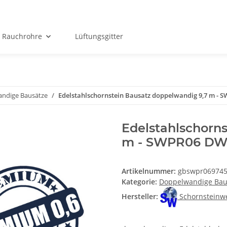
Rauchrohre
Lüftungsgitter
ndige Bausätze
Edelstahlschornstein Bausatz doppelwandig 9,7 m - 
Edelstahlschorn
m - SWPR06 DW
Artikelnummer:
gbswpr06974
Kategorie:
Doppelwandige Bau
Hersteller:
Schornsteinw