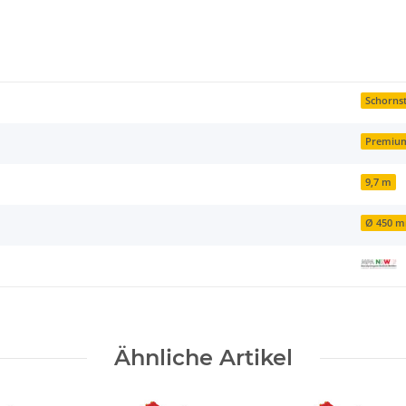
Schornst
Premiu
9,7 m
Ø 450 
Ähnliche Artikel