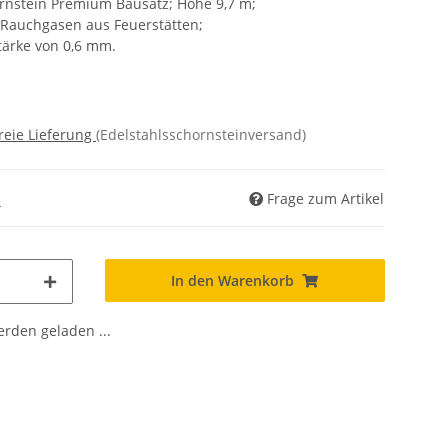
rnstein Premium Bausatz; Höhe 9,7 m;
n Rauchgasen aus Feuerstätten;
tärke von 0,6 mm.
reie Lieferung
(Edelstahlsschornsteinversand)
Frage zum Artikel
)
In den Warenkorb
den geladen ...