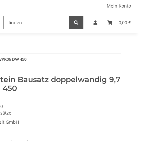
Mein Konto
0,00 €
SWPR06 DW 450
stein Bausatz doppelwandig 9,7
 450
50
sätze
elt GmbH