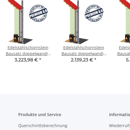
Edelstahlschornstein
Edelstahlschornstein
Edels
Bausatz doppelwandig
Bausatz doppelwandig
Bausa
4,7 m - SWPR06 DW 450
9,7 m DW 180 - SWPR06
9,2 m 
3.223,98 €
*
2.139,23 €
*
5
Produkte und Service
Informati
Querschnittsberechnung
Wiederruf