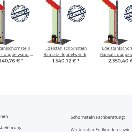
tahlschornstein
Edelstahlschornstein
Edelstahlschor
tz doppelwandig
Bausatz doppelwandig
Bausatz doppel
- SWPR06 DW 450
9,7 m DW 80 - SWPR06
9,7 m DW 200 -
.140,76 €
*
1.540,72 €
*
2.350,40
onen
Schornstein Fachberatung:
sbelehrung
Wir beraten Endkunden sowie