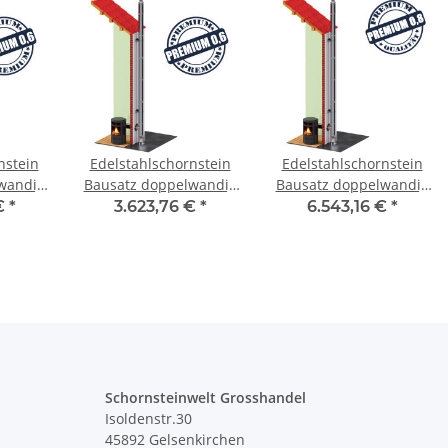
nstein
Edelstahlschornstein
Edelstahlschornstein
wandig
Bausatz doppelwandig
Bausatz doppelwandig
 SWPR06
5,7 m - SWPR06 DW 450
9,7 m - SWPR08 DW 450
 €
*
3.623,76 €
*
6.543,16 €
*
Schornsteinwelt Grosshandel
Isoldenstr.30
45892 Gelsenkirchen