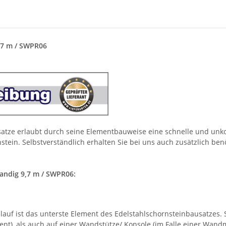
,7 m / SWPR06
usatze erlaubt durch seine Elementbauweise eine schnelle und unk
tein. Selbstverständlich erhalten Sie bei uns auch zusätzlich ben
andig 9,7 m / SWPR06:
auf ist das unterste Element des Edelstahlschornsteinbausatzes. 
nt), als auch auf einer Wandstütze/ Konsole (im Falle einer Wand