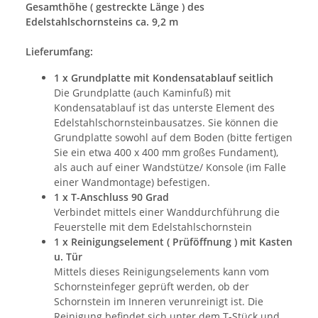
Gesamthöhe ( gestreckte Länge ) des
Edelstahlschornsteins ca. 9,2 m
Lieferumfang:
1 x Grundplatte mit Kondensatablauf seitlich
Die Grundplatte (auch Kaminfuß) mit
Kondensatablauf ist das unterste Element des
Edelstahlschornsteinbausatzes. Sie können die
Grundplatte sowohl auf dem Boden (bitte fertigen
Sie ein etwa 400 x 400 mm großes Fundament),
als auch auf einer Wandstütze/ Konsole (im Falle
einer Wandmontage) befestigen.
1 x T-Anschluss 90 Grad
Verbindet mittels einer Wanddurchführung die
Feuerstelle mit dem Edelstahlschornstein
1 x Reinigungselement ( Prüföffnung ) mit Kasten
u. Tür
Mittels dieses Reinigungselements kann vom
Schornsteinfeger geprüft werden, ob der
Schornstein im Inneren verunreinigt ist. Die
Reinigung befindet sich unter dem T-Stück und