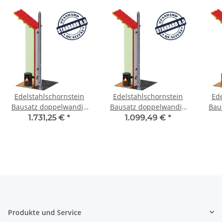
Edelstahlschornstein
Edelstahlschornstein
Ed
Bausatz doppelwandig
Bausatz doppelwandig
Bau
9,2 m SWDORO05 DW
9,2 m SWDORO05 DW
5,
1.731,25 €
*
1.099,49 €
*
200
080
Produkte und Service