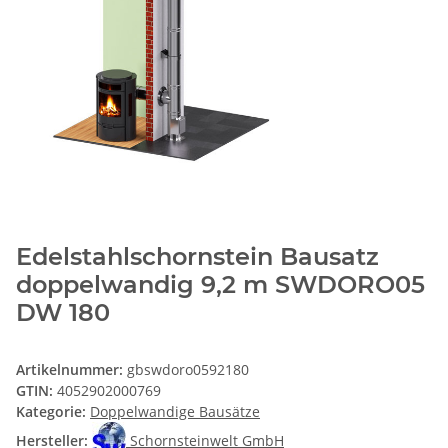
Edelstahlschornstein Bausatz
doppelwandig 9,2 m SWDORO05
DW 180
Artikelnummer:
gbswdoro0592180
GTIN:
4052902000769
Kategorie:
Doppelwandige Bausätze
Hersteller:
Schornsteinwelt GmbH