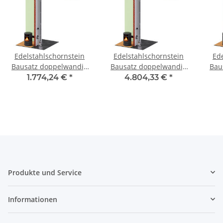
Edelstahlschornstein
Edelstahlschornstein
Ed
Bausatz doppelwandig
Bausatz doppelwandig
Bau
6,2 m DW 150 - SWPR10
5,7 m - SWPR10 DW 450
6,2
1.774,24 €
*
4.804,33 €
*
Produkte und Service
Informationen