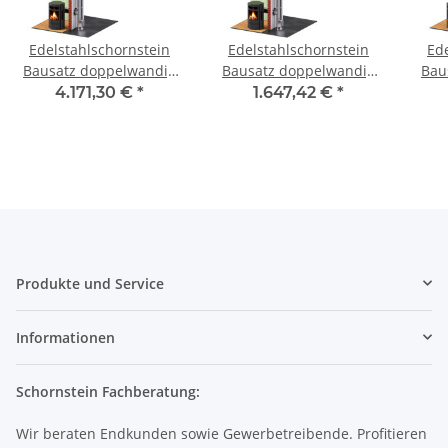
Edelstahlschornstein
Edelstahlschornstein
Ed
Bausatz doppelwandig
Bausatz doppelwandig
Bau
6,2 m - SWPR08 DW 400
3,2 m - SWPR08 DW 250
9,2
4.171,30 €
*
1.647,42 €
*
Produkte und Service
Informationen
Schornstein Fachberatung:
Wir beraten Endkunden sowie Gewerbetreibende. Profitieren