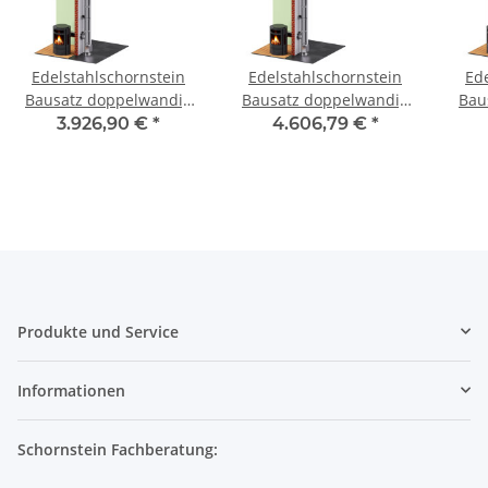
Edelstahlschornstein
Edelstahlschornstein
Ed
Bausatz doppelwandig
Bausatz doppelwandig
Bau
4,7 m - SWPR08 DW 450
7,2 m - SWPR08 DW 400
4,7
3.926,90 €
*
4.606,79 €
*
Produkte und Service
Informationen
Schornstein Fachberatung: