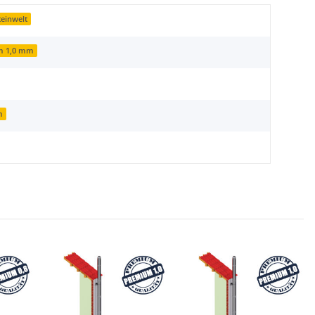
einwelt
m 1,0 mm
m