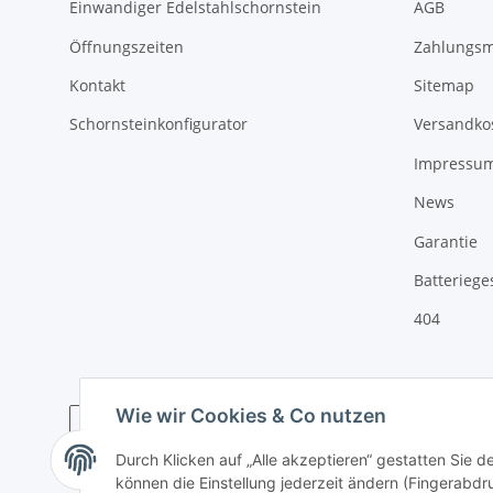
Einwandiger Edelstahlschornstein
AGB
Öffnungszeiten
Zahlungsm
Kontakt
Sitemap
Schornsteinkonfigurator
Versandko
Impressu
News
Garantie
Batteriege
404
Wie wir Cookies & Co nutzen
Durch Klicken auf „Alle akzeptieren“ gestatten Sie d
* Alle Preise inkl. gesetzlicher USt., zzgl.
Versand
können die Einstellung jederzeit ändern (Fingerabdru