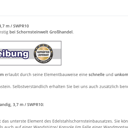
3,7 m / SWPR10
nstig
bei Schornsteinwelt Großhandel
.
um
erlaubt durch seine Elementbauweise eine
schnelle
und
unkomp
tein. Selbstverständlich erhalten Sie bei uns auch zusätzlich ben
andig, 3,7 m / SWPR10:
t das unterste Element des Edelstahlschornsteinbausatzes. Sie kö
ls auch auf einer Wandstütze/ Konsole (im Falle einer Wandmontag