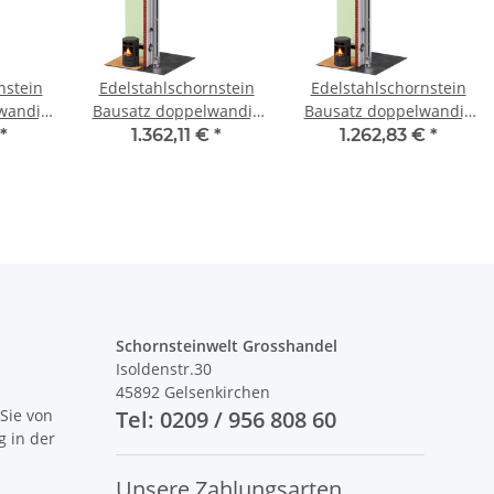
nstein
Edelstahlschornstein
Edelstahlschornstein
wandig
Bausatz doppelwandig
Bausatz doppelwandig
SWPR08
3,7 m DW 160 - SWPR10
5,2 m DW 80 - SWPR10
*
1.362,11 €
*
1.262,83 €
*
Schornsteinwelt Grosshandel
Isoldenstr.30
45892 Gelsenkirchen
Sie von
Tel: 0209 / 956 808 60
g in der
Unsere Zahlungsarten