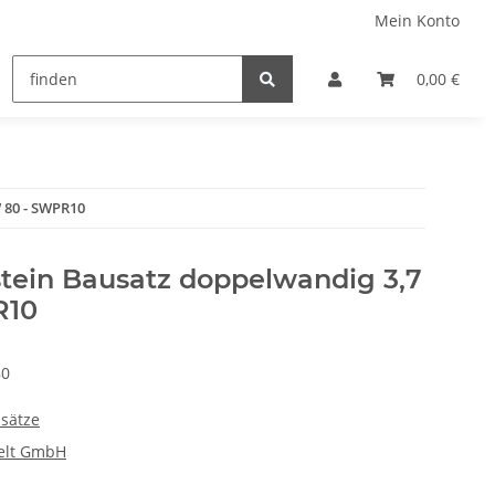
Mein Konto
0,00 €
 80 - SWPR10
stein Bausatz doppelwandig 3,7
R10
80
sätze
elt GmbH