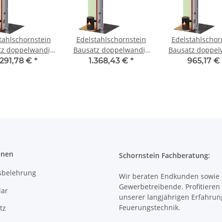
tahlschornstein
Edelstahlschornstein
Edelstahlschor
tz doppelwandig
Bausatz doppelwandig
Bausatz doppel
DW 150 - SWPR10
5,7 m DW 80 - SWPR10
3,7 m DW 80 - 
.291,78 €
*
1.368,43 €
*
965,17 €
onen
Schornstein Fachberatung:
sbelehrung
Wir beraten Endkunden sowie
Gewerbetreibende. Profitieren 
ar
unserer langjährigen Erfahrun
Feuerungstechnik.
tz