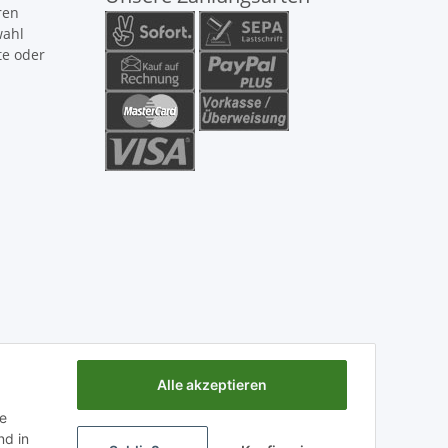
ren
wahl
te oder
Alle akzeptieren
ie
d in