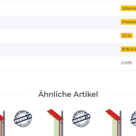
Schornst
Premiu
3,7 m
Ø 80 m
Ähnliche Artikel