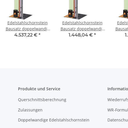
Edelstahlschornstein
Edelstahlschornstein
Edels
Bausatz doppelwandig
Bausatz doppelwandig
Bausa
3,7 m - SWPR10 DW 500
6,2 m DW 80 - SWPR10
3,7 m 
4.537,22 €
*
1.448,04 €
*
1
Produkte und Service
Informati
Querschnittsberechnung
Wiederruf
Zulassungen
WR-Formul
Doppelwandige Edelstahlschornstein
Datenschu