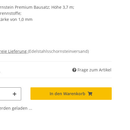
rnstein Premium Bausatz; Höhe 3,7 m;
brennstoffe;
tärke von 1,0 mm
reie Lieferung
(Edelstahlsschornsteinversand)
Frage zum Artikel
)
In den Warenkorb
den geladen ...