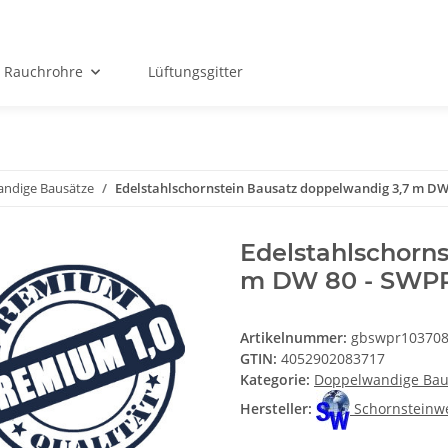
Rauchrohre
Lüftungsgitter
ndige Bausätze
Edelstahlschornstein Bausatz doppelwandig 3,7 m DW
Edelstahlschorn
m DW 80 - SWP
Artikelnummer:
gbswpr10370
GTIN:
4052902083717
Kategorie:
Doppelwandige Bau
Hersteller:
Schornsteinw