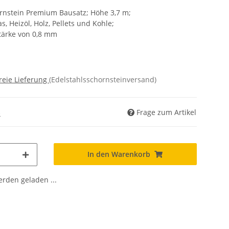
rnstein Premium Bausatz; Höhe 3,7 m;
s, Heizöl, Holz, Pellets und Kohle;
tärke von 0,8 mm
reie Lieferung
(Edelstahlsschornsteinversand)
Frage zum Artikel
)
In den Warenkorb
den geladen ...