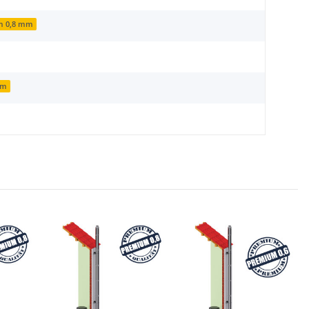
m 0,8 mm
mm