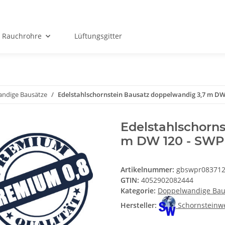
Rauchrohre
Lüftungsgitter
ndige Bausätze
Edelstahlschornstein Bausatz doppelwandig 3,7 m DW
Edelstahlschorn
m DW 120 - SW
Artikelnummer:
gbswpr08371
GTIN:
4052902082444
Kategorie:
Doppelwandige Bau
Hersteller:
Schornsteinw