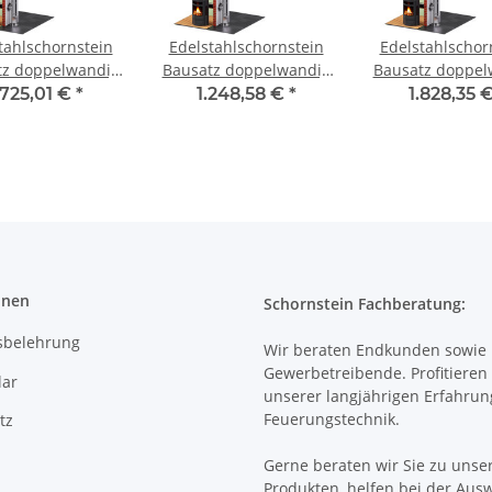
tahlschornstein
Edelstahlschornstein
Edelstahlschor
tz doppelwandig
Bausatz doppelwandig
Bausatz doppel
8,2 m DW 120 - SWPR08
3,7 m DW 160 - SWPR08
8,7 m DW 120 -
.725,01 €
*
1.248,58 €
*
1.828,35 
onen
Schornstein Fachberatung:
sbelehrung
Wir beraten Endkunden sowie
Gewerbetreibende. Profitieren 
ar
unserer langjährigen Erfahrun
Feuerungstechnik.
tz
Gerne beraten wir Sie zu unse
Produkten, helfen bei der Aus