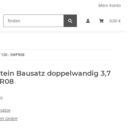
Mein Konto
0,00 €
 120 - SWPR08
stein Bausatz doppelwandig 3,7
PR08
20
sätze
elt GmbH