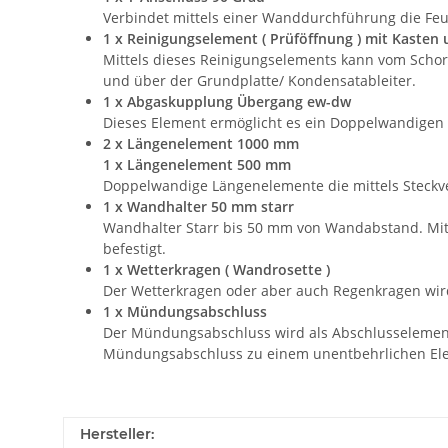
Verbindet mittels einer Wanddurchführung die Feu
1 x Reinigungselement ( Prüföffnung ) mit Kasten 
Mittels dieses Reinigungselements kann vom Schorn
und über der Grundplatte/ Kondensatableiter.
1 x Abgaskupplung Übergang ew-dw
Dieses Element ermöglicht es ein Doppelwandigen 
2 x Längenelement 1000 mm
1 x
Längenelement 500 mm
Doppelwandige Längenelemente die mittels Steckv
1 x Wandhalter 50 mm starr
Wandhalter Starr bis 50 mm von Wandabstand. Mit
befestigt.
1 x Wetterkragen ( Wandrosette )
Der Wetterkragen oder aber auch Regenkragen wir
1 x Mündungsabschluss
Der Mündungsabschluss wird als Abschlusselement 
Mündungsabschluss zu einem unentbehrlichen Ele
Hersteller: