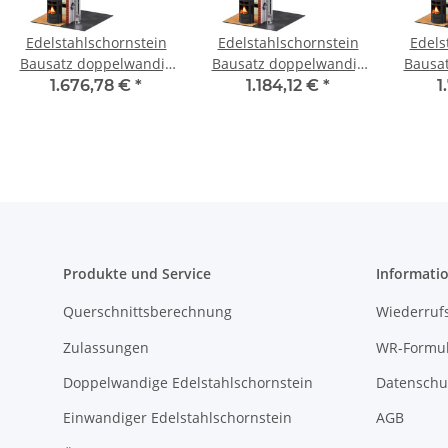
Edelstahlschornstein
Edelstahlschornstein
Edels
Bausatz doppelwandig
Bausatz doppelwandig
Bausa
7,7 m DW 120 - SWPR08
3,7 m DW 150 - SWPR08
1.676,78 €
*
1.184,12 €
*
1
Produkte und Service
Informati
Querschnittsberechnung
Wiederruf
Zulassungen
WR-Formul
Doppelwandige Edelstahlschornstein
Datenschu
Einwandiger Edelstahlschornstein
AGB