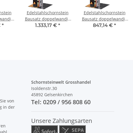
nstein
Edelstahlschornstein
Edelstahlschornstein
wandig
Bausatz doppelwandig
Bausatz doppelwandig
 SWPR08
3,7 m DW 180 - SWPR08
3,7 m DW 120 - SWPR06
€
*
1.333,17 €
*
847,14 €
*
Schornsteinwelt Grosshandel
Isoldenstr.30
45892 Gelsenkirchen
Sie von
Tel: 0209 / 956 808 60
g in der
Unsere Zahlungsarten
ren
wahl