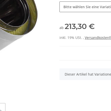
Bitte wählen Sie eine Variat
213,30 €
ab
inkl. 19% USt. ,
Versandkostenf
x
Dieser Artikel hat Variatio