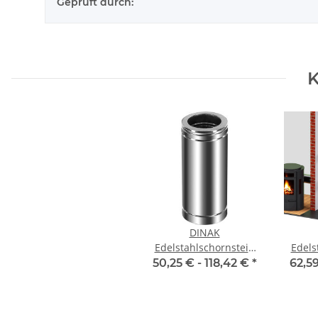
Geprüft durch:
K
DINAK
Edelstahlschornstein
Edels
Längenelement 270
50,25 € -
118,42 €
*
62,5
mm DW
Dop