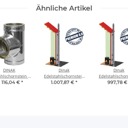
Ähnliche Artikel
DINAK
Dinak
Dinak
ahlschornstein T-
Edelstahlschornstein
Edelstahlschor
tück 87° DW
Bausatz DW 160 4,2m
Bausatz DW 10
b
116,04 €
*
1.007,87 €
*
997,78 
DW6
DW6