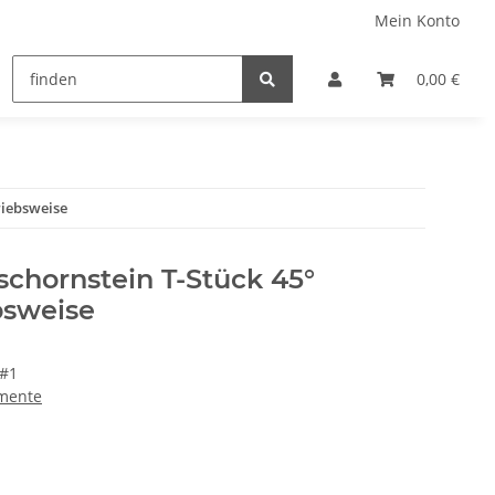
Mein Konto
0,00 €
riebsweise
chornstein T-Stück 45°
bsweise
#1
mente