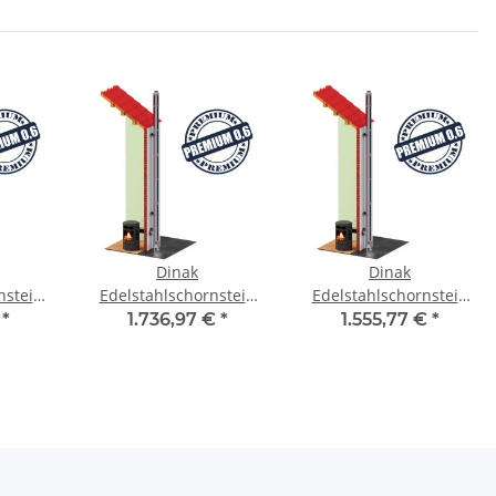
Dinak
Dinak
nstein
Edelstahlschornstein
Edelstahlschornstein
0 6,2m
Bausatz DW 200 7,7m
Bausatz DW 130 9,7m
€
*
1.736,97 €
*
1.555,77 €
*
DW6
DW6