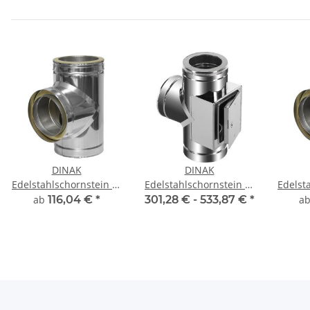
DINAK
DINAK
Edelstahlschornstein T-
Edelstahlschornstein T-
Edelst
Stück 90° DW
Stück 90° mit
S
ab
116,04 €
*
301,28 € -
533,87 €
*
a
Reinigungstür DW