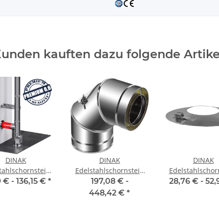
unden kauften dazu folgende Artike
DINAK
DINAK
DINAK
tahlschornstein
Edelstahlschornstein
Edelstahlschor
Kürzbares
Inspektionswinkel 90°
Wandrosett
9 € -
136,15 €
*
197,08 € -
28,76 € -
52,
pelwandfutter
DW
448,42 €
*
250mm DW