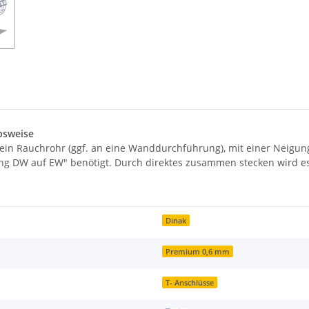
bsweise
ein Rauchrohr (ggf. an eine Wanddurchführung), mit einer Neigu
ang DW auf EW" benötigt. Durch direktes zusammen stecken wird 
Dinak
Premium 0,6 mm
T- Anschlüsse